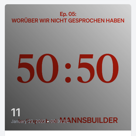
11
January 23, 2023
•
00:06:24