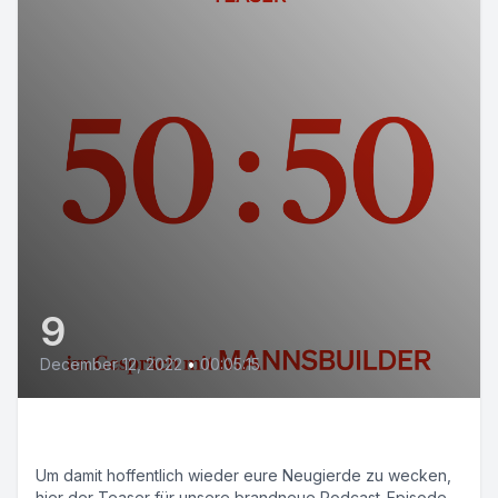
9
December 12, 2022
•
00:05:15
E05: 50:50 (Teaser)
Um damit hoffentlich wieder eure Neugierde zu wecken,
hier der Teaser für unsere brandneue Podcast-Episode